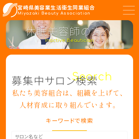
宮崎県美容業生活衛生同業組合
Miyazaki Beauty Association
休眠美容師の方へ
美容組合について
About us
Inactive Beautician
休眠美容師の方へ
Inactive
Search
教育事業
募集中サロン検索
Education
私たち美容組合は、組織を上げて、
共済・融資事業
Support
人材育成に取り組んでいます。
キーワードで検索
加入について
Entry